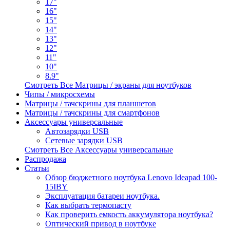
17"
16"
15"
14"
13"
12"
11"
10"
8.9"
Смотреть Все Матрицы / экраны для ноутбуков
Чипы / микросхемы
Матрицы / тачскрины для планшетов
Матрицы / тачскрины для смартфонов
Аксессуары универсальные
Автозарядки USB
Сетевые зарядки USB
Смотреть Все Аксессуары универсальные
Распродажа
Статьи
Обзор бюджетного ноутбука Lenovo Ideapad 100-
15IBY
Эксплуатация батареи ноутбука.
Как выбрать термопасту
Как проверить емкость аккумулятора ноутбука?
Оптический привод в ноутбуке