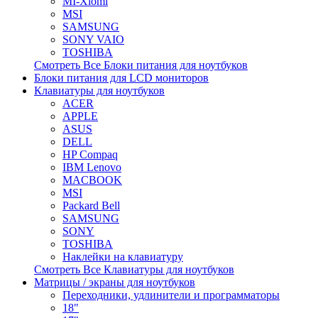
MI-Xiomi
MSI
SAMSUNG
SONY VAIO
TOSHIBA
Смотреть Все Блоки питания для ноутбуков
Блоки питания для LCD мониторов
Клавиатуры для ноутбуков
ACER
APPLE
ASUS
DELL
HP Compaq
IBM Lenovo
MACBOOK
MSI
Packard Bell
SAMSUNG
SONY
TOSHIBA
Наклейки на клавиатуру
Смотреть Все Клавиатуры для ноутбуков
Матрицы / экраны для ноутбуков
Переходники, удлинители и программаторы
18"