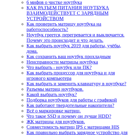
6 мифов о чистке ноутбука
КАК РАЗЪЕМ ПИТАНИЯ НОУТБУКА
ВЗАИМОДЕЙСТВУЕТ С ЗАРЯДНЫМ
УСТРОЙСТВОМ
Как проверить матрицу ноутбука на
работоспособность?
Ноутбук греется, перегревается и выключается.
Почему это происходит и что делать.
Как выбрать ноутбук 2019 для работы, учёбы,
дома.
Как сохранить ваш ноутбук прохладным
Неисправности матрицы ноутбука
Что выбрать - ноутбук или ПК?
Как выбрать процессор для ноутбука и для
игрового компьютера
Как выбрать и заменить клавиатуру в ноутбуке?
Разъемы матриц ноутбуков.
Какой выбрать ноутбук?
Подборка ноутбуков для работы с графикой
Как работают твердотельные накопители?
Всё о маркировке матриц.
Что такое SSD и почему он лучше HDD?
ЖК матрицы для ноутбуков.
Совместимость матриц IPS с матрицами HIS
Как правильно выбрать зарядное устройство для