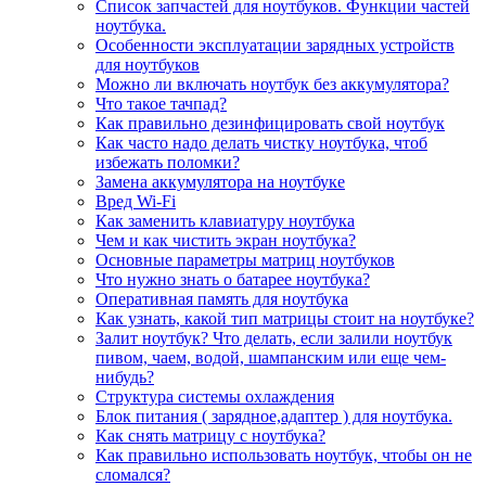
Список запчастей для ноутбуков. Функции частей
ноутбука.
Особенности эксплуатации зарядных устройств
для ноутбуков
Можно ли включать ноутбук без аккумулятора?
Что такое тачпад?
Как правильно дезинфицировать свой ноутбук
Как часто надо делать чистку ноутбука, чтоб
избежать поломки?
Замена аккумулятора на ноутбуке
Вред Wi-Fi
Как заменить клавиатуру ноутбука
Чем и как чистить экран ноутбука?
Основные параметры матриц ноутбуков
Что нужно знать о батарее ноутбука?
Оперативная память для ноутбука
Как узнать, какой тип матрицы стоит на ноутбуке?
Залит ноутбук? Что делать, если залили ноутбук
пивом, чаем, водой, шампанским или еще чем-
нибудь?
Структура системы охлаждения
Блок питания ( зарядное,адаптер ) для ноутбука.
Как снять матрицу с ноутбука?
Как правильно использовать ноутбук, чтобы он не
сломался?