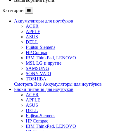
Ваша корзина пуста!
Категории
Аккумуляторы для ноутбуков
ACER
APPLE
ASUS
DELL
Fujitsu-Siemens
HP Compaq
IBM ThinkPad, LENOVO
MSI, LG и другие
SAMSUNG
SONY VAIO
TOSHIBA
Смотреть Все Аккумуляторы для ноутбуков
Блоки питания для ноутбуков
ACER
APPLE
ASUS
DELL
Fujitsu-Siemens
HP Compaq
IBM ThinkPad, LENOVO