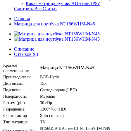
Какая матрица лучше: ADS или IPS?
Смотреть Все Статьи
Главная
Матрица для ноутбука NT156WHM-N45
Описание
Отзывов (0)
Краткое
Матрица NT156WHM-N45
наименование:
Производитель:
BOE-Hydis
Диагональ:
15.6
Подсветка:
Светодиодная (LED)
Поверхность:
Матовая
Разъем (pin):
30 eDp
Разрешение:
1366*768 (HD)
Форм-фактор:
Slim (тонкая)
Тип матрицы:
TN
N156BGA-EA3 rev.C1 NT156WHM-N49