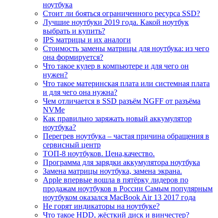
ноутбука
Стоит ли бояться ограниченного ресурса SSD?
Лучшие ноутбуки 2019 года. Какой ноутбук
выбрать и купить?
IPS матрицы и их аналоги
Стоимость замены матрицы для ноутбука: из чего
она формируется?
Что такое кулер в компьютере и для чего он
нужен?
Что такое материнская плата или системная плата
и для чего она нужна?
Чем отличается в SSD разъём NGFF от разъёма
NVMe
Как правильно заряжать новый аккумулятор
ноутбука?
Перегрев ноутбука – частая причина обращения в
сервисный центр
ТОП-8 ноутбуков. Цена,качество.
Программа для зарядки аккумулятора ноутбука
Замена матрицы ноутбука, замена экрана.
Apple впервые вошла в пятёрку лидеров по
продажам ноутбуков в России Самым популярным
ноутбуком оказался MacBook Air 13 2017 года
Не горят индикаторы на ноутбуке?
Что такое HDD, жёсткий диск и винчестер?