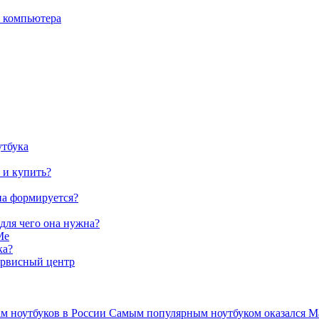
о компьютера
утбука
 и купить?
на формируется?
 для чего она нужна?
Me
ка?
ервисный центр
ам ноутбуков в России Самым популярным ноутбуком оказался Ma