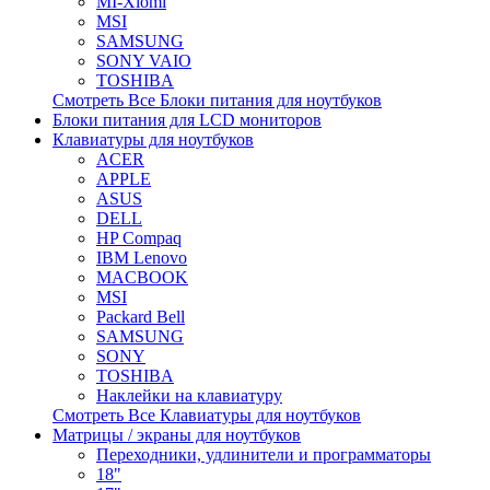
MI-Xiomi
MSI
SAMSUNG
SONY VAIO
TOSHIBA
Смотреть Все Блоки питания для ноутбуков
Блоки питания для LCD мониторов
Клавиатуры для ноутбуков
ACER
APPLE
ASUS
DELL
HP Compaq
IBM Lenovo
MACBOOK
MSI
Packard Bell
SAMSUNG
SONY
TOSHIBA
Наклейки на клавиатуру
Смотреть Все Клавиатуры для ноутбуков
Матрицы / экраны для ноутбуков
Переходники, удлинители и программаторы
18"