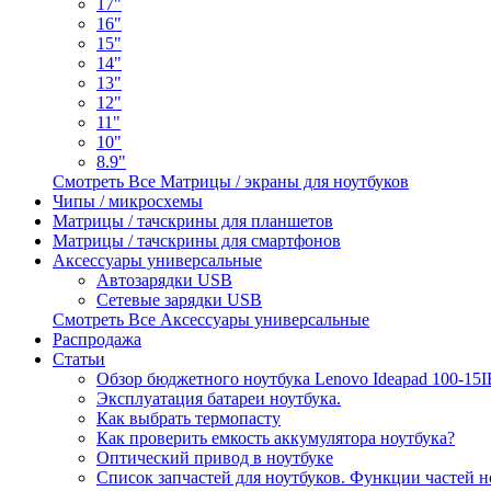
17"
16"
15"
14"
13"
12"
11"
10"
8.9"
Смотреть Все Матрицы / экраны для ноутбуков
Чипы / микросхемы
Матрицы / тачскрины для планшетов
Матрицы / тачскрины для смартфонов
Аксессуары универсальные
Автозарядки USB
Сетевые зарядки USB
Смотреть Все Аксессуары универсальные
Распродажа
Статьи
Обзор бюджетного ноутбука Lenovo Ideapad 100-15
Эксплуатация батареи ноутбука.
Как выбрать термопасту
Как проверить емкость аккумулятора ноутбука?
Оптический привод в ноутбуке
Список запчастей для ноутбуков. Функции частей н