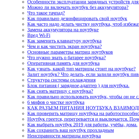
Особенности эксплуатации зарядных устройств для
Можно ли включать ноутбук без аккумулятора?
Что такое тачпад?
Как правильно дезинфицировать свой ноутбук
Как часто надо делать чистку ноутбука, чтоб избеж
Замена аккумулятора на ноутбуке
Вред Wi-Fi
Как заменить клавиатуру ноутбука
Чем и как чистить экран ноутбука?
Основные параметры матриц ноутбуков
Что нужно знать о батарее ноутбука?
Оперативная память для ноутбука
Как узнать, какой тип матрицы стоит на ноутбуке?
Залит ноутбук? Что делать, если залили ноутбук пи
Структура системы охлаждения
Блок питания ( зарядное,адаптер ) для ноутбука.
Как снять матрицу с ноутбука?
Как правильно использовать ноутбук, чтобы он не 
6 мифов о чистке ноутбука
КАК РАЗЪЕМ ПИТАНИЯ НОУТБУКА ВЗАИМОД
Как проверить матрицу ноутбука на работоспособно
Ноутбук греется, перегревается и выключается. Поч
Как выбрать ноутбук 2019 для работы, учёбы, дома.
Как сохранить ваш ноутбук прохладным
Неисправности матрицы ноутбука