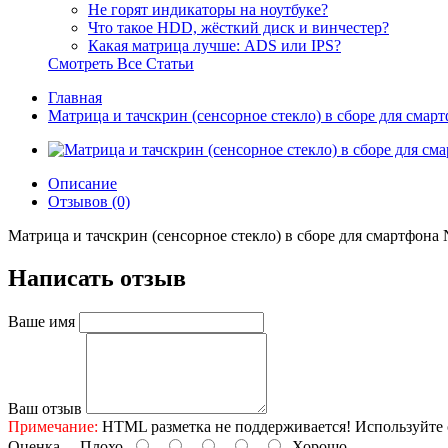
Не горят индикаторы на ноутбуке?
Что такое HDD, жёсткий диск и винчестер?
Какая матрица лучше: ADS или IPS?
Смотреть Все Статьи
Главная
Матрица и тачскрин (сенсорное стекло) в сборе для смар
Описание
Отзывов (0)
Матрица и тачскрин (сенсорное стекло) в сборе для смартфона 
Написать отзыв
Ваше имя
Ваш отзыв
Примечание:
HTML разметка не поддерживается! Используйте 
Оценка
Плохо
Хорошо