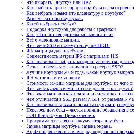
Что выбрать - ноутбук или ПК?
Как выбрать процессор для ноутбука и для игровог
Как выбрать и заменить клавиатуру в ноутбуке?
Разъемы матриц ноутбуков.
Какой выбрать ноутбук?
Подборка ноутбуков для работы с графикой
Как работают твердотельные накопители?
Всё о маркировке матриц.
Что такое SSD и почему он лучше HDD?
ЖК матрицы для ноутбуков.
Совместимость матриц IPS с матрицами HIS
Как правильно выбрать зарядное устройство для но
Стоит ли бояться ограниченного ресурса SSD?
Лучшие ноутбуки 2019 года. Какой ноутбук выбрать
IPS матрицы и их аналоги
Стоимость замены матрицы для ноутбука: из чего о
Что такое кулер в компьютере и для чего он нужен?
Что такое материнская плата или системная плата и
Чем отличается в SSD разъём NGFF от разъёма NV
Как правильно заряжать новый аккумулятор ноутбу
Перегрев ноутбука – частая причина обращения в с
ТОП-8 ноутбуков. Цена,качество.
Программа для зарядки аккумулятора ноутбука
Замена матрицы ноутбука, замена экрана.
Apple впервые вошла в пятёрку лидеров по продаж