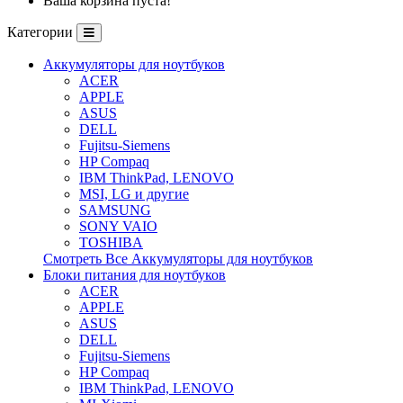
Ваша корзина пуста!
Категории
Аккумуляторы для ноутбуков
ACER
APPLE
ASUS
DELL
Fujitsu-Siemens
HP Compaq
IBM ThinkPad, LENOVO
MSI, LG и другие
SAMSUNG
SONY VAIO
TOSHIBA
Смотреть Все Аккумуляторы для ноутбуков
Блоки питания для ноутбуков
ACER
APPLE
ASUS
DELL
Fujitsu-Siemens
HP Compaq
IBM ThinkPad, LENOVO