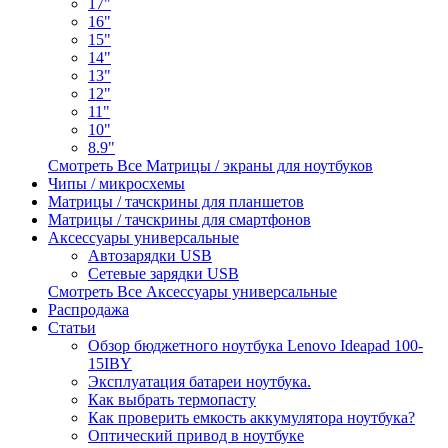
17"
16"
15"
14"
13"
12"
11"
10"
8.9"
Смотреть Все Матрицы / экраны для ноутбуков
Чипы / микросхемы
Матрицы / тачскрины для планшетов
Матрицы / тачскрины для смартфонов
Аксессуары универсальные
Автозарядки USB
Сетевые зарядки USB
Смотреть Все Аксессуары универсальные
Распродажа
Статьи
Обзор бюджетного ноутбука Lenovo Ideapad 100-
15IBY
Эксплуатация батареи ноутбука.
Как выбрать термопасту
Как проверить емкость аккумулятора ноутбука?
Оптический привод в ноутбуке