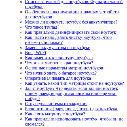
Список запчастей для ноутбуков. Функции частей
ноутбука.
Особенности эксплуатации зарядных устройств
для ноутбуков
Можно ли включать ноутбук без аккумулятора?
Что такое тачпад?
Как правильно дезинфицировать свой ноутбук
Как часто надо делать чистку ноутбука, чтоб
избежать поломки?
Замена аккумулятора на ноутбуке
Вред Wi-Fi
Как заменить клавиатуру ноутбука
Чем и как чистить экран ноутбука?
Основные параметры матриц ноутбуков
Что нужно знать о батарее ноутбука?
Оперативная память для ноутбука
Как узнать, какой тип матрицы стоит на ноутбуке?
Залит ноутбук? Что делать, если залили ноутбук
пивом, чаем, водой, шампанским или еще чем-
нибудь?
Структура системы охлаждения
Блок питания ( зарядное,адаптер ) для ноутбука.
Как снять матрицу с ноутбука?
Как правильно использовать ноутбук, чтобы он не
сломался?