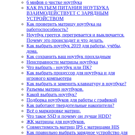
6 мифов о чистке ноутбука
КАК РАЗЪЕМ ПИТАНИЯ НОУТБУКА
ВЗАИМОДЕЙСТВУЕТ С ЗАРЯДНЫМ
УСТРОЙСТВОМ
Как проверить матрицу ноутбука на
работоспособность?
Ноутбук греется, перегревается и выключается.
Почему это происходит и что делать.
Как выбрать ноутбук 2019 для работы, учёбы,
дома.
Как сохранить ваш ноутбук прохладным
Неисправности матрицы ноутбука
Что выбрать - ноутбук или ПК?
Как выбрать процессор для ноутбука и для
игрового компьютера
Как выбрать и заменить клавиатуру в ноутбуке?
Разъемы матриц ноутбуков.
Какой выбрать ноутбук?
Подборка ноутбуков для работы с графикой
Как работают твердотельные накопители?
Всё о маркировке матриц.
Что такое SSD и почему он лучше HDD?
ЖК матрицы для ноутбуков.
Совместимость матриц IPS с матрицами HIS
Как правильно выбрать зарядное устройство для