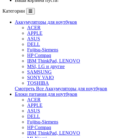
Ваша корзина пуста!
Категории
Аккумуляторы для ноутбуков
ACER
APPLE
ASUS
DELL
Fujitsu-Siemens
HP Compaq
IBM ThinkPad, LENOVO
MSI, LG и другие
SAMSUNG
SONY VAIO
TOSHIBA
Смотреть Все Аккумуляторы для ноутбуков
Блоки питания для ноутбуков
ACER
APPLE
ASUS
DELL
Fujitsu-Siemens
HP Compaq
IBM ThinkPad, LENOVO