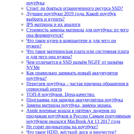
ноутбука
Стоит ли бояться ограниченного ресурса SSD?
Лучшие ноутбуки 2019 года. Какой ноутбук
выбрать и купить?
IPS матрицы и их аналоги
Стоимость замены матрицы для ноутбука: из чего
она формируется?
Что такое кулер в компьютере и для чего он
нужен?
Что такое материнская плата или системная плата
и для чего она нужна?
Чем отличается в SSD разъём NGFF от разъёма
NVMe
Как правильно заряжать новый аккумулятор
ноутбука?
Перегрев ноутбука – частая причина обращения в
сервисный центр
ТОП-8 ноутбуков. Цена,качество.
Программа для зарядки аккумулятора ноутбука
Замена матрицы ноутбука, замена экрана.
Apple впервые вошла в пятёрку лидеров по
продажам ноутбуков в России Самым популярным
ноутбуком оказался MacBook Air 13 2017 года
Не горят индикаторы на ноутбуке?
Что такое HDD, жёсткий диск и винчестер?