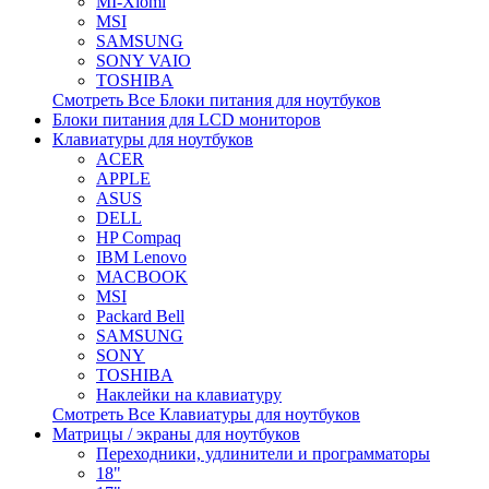
MI-Xiomi
MSI
SAMSUNG
SONY VAIO
TOSHIBA
Смотреть Все Блоки питания для ноутбуков
Блоки питания для LCD мониторов
Клавиатуры для ноутбуков
ACER
APPLE
ASUS
DELL
HP Compaq
IBM Lenovo
MACBOOK
MSI
Packard Bell
SAMSUNG
SONY
TOSHIBA
Наклейки на клавиатуру
Смотреть Все Клавиатуры для ноутбуков
Матрицы / экраны для ноутбуков
Переходники, удлинители и программаторы
18"