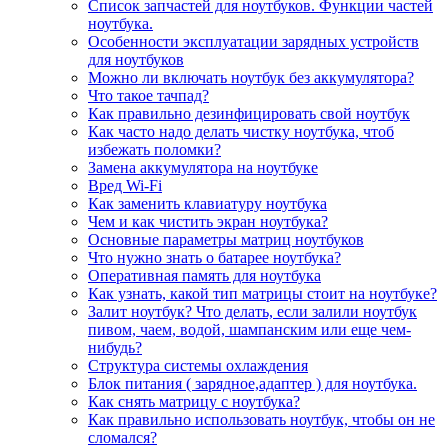
Список запчастей для ноутбуков. Функции частей
ноутбука.
Особенности эксплуатации зарядных устройств
для ноутбуков
Можно ли включать ноутбук без аккумулятора?
Что такое тачпад?
Как правильно дезинфицировать свой ноутбук
Как часто надо делать чистку ноутбука, чтоб
избежать поломки?
Замена аккумулятора на ноутбуке
Вред Wi-Fi
Как заменить клавиатуру ноутбука
Чем и как чистить экран ноутбука?
Основные параметры матриц ноутбуков
Что нужно знать о батарее ноутбука?
Оперативная память для ноутбука
Как узнать, какой тип матрицы стоит на ноутбуке?
Залит ноутбук? Что делать, если залили ноутбук
пивом, чаем, водой, шампанским или еще чем-
нибудь?
Структура системы охлаждения
Блок питания ( зарядное,адаптер ) для ноутбука.
Как снять матрицу с ноутбука?
Как правильно использовать ноутбук, чтобы он не
сломался?