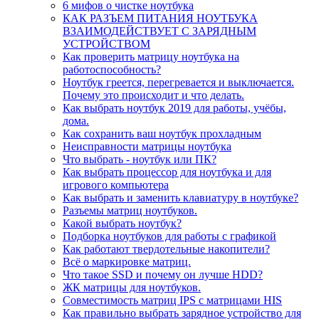
6 мифов о чистке ноутбука
КАК РАЗЪЕМ ПИТАНИЯ НОУТБУКА
ВЗАИМОДЕЙСТВУЕТ С ЗАРЯДНЫМ
УСТРОЙСТВОМ
Как проверить матрицу ноутбука на
работоспособность?
Ноутбук греется, перегревается и выключается.
Почему это происходит и что делать.
Как выбрать ноутбук 2019 для работы, учёбы,
дома.
Как сохранить ваш ноутбук прохладным
Неисправности матрицы ноутбука
Что выбрать - ноутбук или ПК?
Как выбрать процессор для ноутбука и для
игрового компьютера
Как выбрать и заменить клавиатуру в ноутбуке?
Разъемы матриц ноутбуков.
Какой выбрать ноутбук?
Подборка ноутбуков для работы с графикой
Как работают твердотельные накопители?
Всё о маркировке матриц.
Что такое SSD и почему он лучше HDD?
ЖК матрицы для ноутбуков.
Совместимость матриц IPS с матрицами HIS
Как правильно выбрать зарядное устройство для