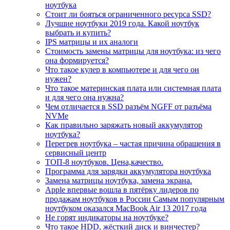
ноутбука
Стоит ли бояться ограниченного ресурса SSD?
Лучшие ноутбуки 2019 года. Какой ноутбук
выбрать и купить?
IPS матрицы и их аналоги
Стоимость замены матрицы для ноутбука: из чего
она формируется?
Что такое кулер в компьютере и для чего он
нужен?
Что такое материнская плата или системная плата
и для чего она нужна?
Чем отличается в SSD разъём NGFF от разъёма
NVMe
Как правильно заряжать новый аккумулятор
ноутбука?
Перегрев ноутбука – частая причина обращения в
сервисный центр
ТОП-8 ноутбуков. Цена,качество.
Программа для зарядки аккумулятора ноутбука
Замена матрицы ноутбука, замена экрана.
Apple впервые вошла в пятёрку лидеров по
продажам ноутбуков в России Самым популярным
ноутбуком оказался MacBook Air 13 2017 года
Не горят индикаторы на ноутбуке?
Что такое HDD, жёсткий диск и винчестер?