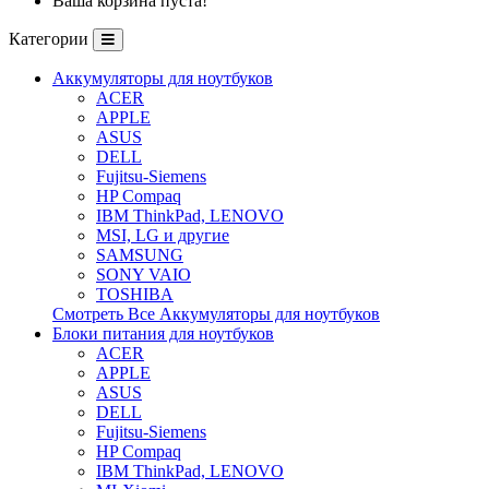
Ваша корзина пуста!
Категории
Аккумуляторы для ноутбуков
ACER
APPLE
ASUS
DELL
Fujitsu-Siemens
HP Compaq
IBM ThinkPad, LENOVO
MSI, LG и другие
SAMSUNG
SONY VAIO
TOSHIBA
Смотреть Все Аккумуляторы для ноутбуков
Блоки питания для ноутбуков
ACER
APPLE
ASUS
DELL
Fujitsu-Siemens
HP Compaq
IBM ThinkPad, LENOVO