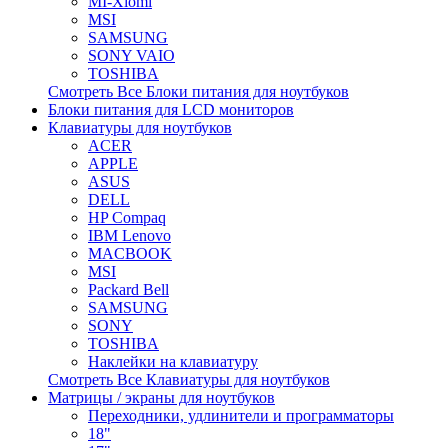
MI-Xiomi
MSI
SAMSUNG
SONY VAIO
TOSHIBA
Смотреть Все Блоки питания для ноутбуков
Блоки питания для LCD мониторов
Клавиатуры для ноутбуков
ACER
APPLE
ASUS
DELL
HP Compaq
IBM Lenovo
MACBOOK
MSI
Packard Bell
SAMSUNG
SONY
TOSHIBA
Наклейки на клавиатуру
Смотреть Все Клавиатуры для ноутбуков
Матрицы / экраны для ноутбуков
Переходники, удлинители и программаторы
18"