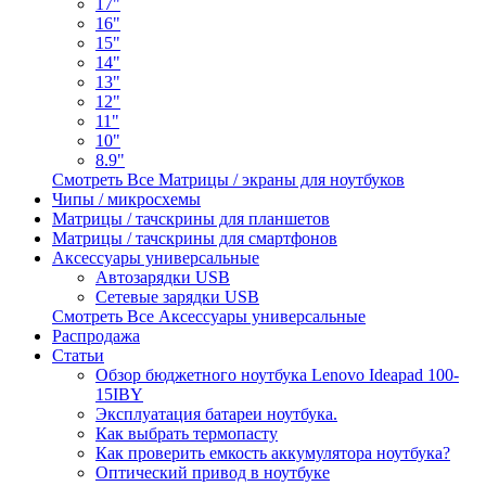
17"
16"
15"
14"
13"
12"
11"
10"
8.9"
Смотреть Все Матрицы / экраны для ноутбуков
Чипы / микросхемы
Матрицы / тачскрины для планшетов
Матрицы / тачскрины для смартфонов
Аксессуары универсальные
Автозарядки USB
Сетевые зарядки USB
Смотреть Все Аксессуары универсальные
Распродажа
Статьи
Обзор бюджетного ноутбука Lenovo Ideapad 100-
15IBY
Эксплуатация батареи ноутбука.
Как выбрать термопасту
Как проверить емкость аккумулятора ноутбука?
Оптический привод в ноутбуке