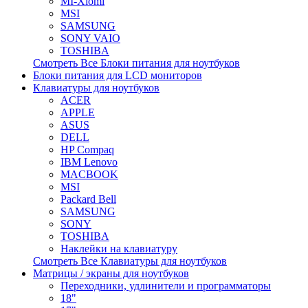
MI-Xiomi
MSI
SAMSUNG
SONY VAIO
TOSHIBA
Смотреть Все Блоки питания для ноутбуков
Блоки питания для LCD мониторов
Клавиатуры для ноутбуков
ACER
APPLE
ASUS
DELL
HP Compaq
IBM Lenovo
MACBOOK
MSI
Packard Bell
SAMSUNG
SONY
TOSHIBA
Наклейки на клавиатуру
Смотреть Все Клавиатуры для ноутбуков
Матрицы / экраны для ноутбуков
Переходники, удлинители и программаторы
18"