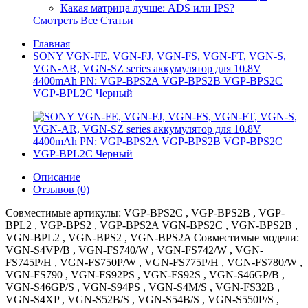
Какая матрица лучше: ADS или IPS?
Смотреть Все Статьи
Главная
SONY VGN-FE, VGN-FJ, VGN-FS, VGN-FT, VGN-S,
VGN-AR, VGN-SZ series аккумулятор для 10.8V
4400mAh PN: VGP-BPS2A VGP-BPS2B VGP-BPS2C
VGP-BPL2C Черный
Описание
Отзывов (0)
Совместимые артикулы: VGP-BPS2C , VGP-BPS2B , VGP-
BPL2 , VGP-BPS2 , VGP-BPS2A VGN-BPS2C , VGN-BPS2B ,
VGN-BPL2 , VGN-BPS2 , VGN-BPS2A Совместимые модели:
VGN-S4VP/B , VGN-FS740/W , VGN-FS742/W , VGN-
FS745P/H , VGN-FS750P/W , VGN-FS775P/H , VGN-FS780/W ,
VGN-FS790 , VGN-FS92PS , VGN-FS92S , VGN-S46GP/B ,
VGN-S46GP/S , VGN-S94PS , VGN-S4M/S , VGN-FS32B ,
VGN-S4XP , VGN-S52B/S , VGN-S54B/S , VGN-S550P/S ,