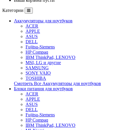
Ваша корзина пуста!
Категории
Аккумуляторы для ноутбуков
ACER
APPLE
ASUS
DELL
Fujitsu-Siemens
HP Compaq
IBM ThinkPad, LENOVO
MSI, LG и другие
SAMSUNG
SONY VAIO
TOSHIBA
Смотреть Все Аккумуляторы для ноутбуков
Блоки питания для ноутбуков
ACER
APPLE
ASUS
DELL
Fujitsu-Siemens
HP Compaq
IBM ThinkPad, LENOVO