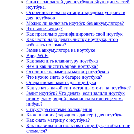
Список запчастей для ноутбуков. Функции частей
ноутбука.
Особенности эксплуатации зарядных устройств
для ноутбуков
Можно ли включать ноутбук без аккумулятора?
Что такое тачпад?
Как правильно дезинфицировать свой ноутбук
Как часто надо делать чистку ноутбука, чтоб
избежать поломки?
Замена аккумулятора на ноутбуке
Вред Wi-Fi
Как заменить клавиатуру ноутбука
Чем и как чистить экран ноутбука?
Основные параметры матриц ноутбуков
Что нужно знать о батарее ноутбука?
Оперативная память для ноутбука
Как узнать, какой тип матрицы стоит на ноутбуке?
Залит ноутбук? Что делать, если залили ноутбук
пивом, чаем, водой, шампанским или еще чем-
нибудь?
Структура системы охлаждения
Блок питания ( зарядное,адаптер ) для ноутбука.
Как снять матрицу с ноутбука?
Как правильно использовать ноутбук, чтобы он не
сломался?