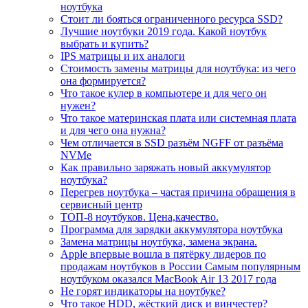
ноутбука
Стоит ли бояться ограниченного ресурса SSD?
Лучшие ноутбуки 2019 года. Какой ноутбук
выбрать и купить?
IPS матрицы и их аналоги
Стоимость замены матрицы для ноутбука: из чего
она формируется?
Что такое кулер в компьютере и для чего он
нужен?
Что такое материнская плата или системная плата
и для чего она нужна?
Чем отличается в SSD разъём NGFF от разъёма
NVMe
Как правильно заряжать новый аккумулятор
ноутбука?
Перегрев ноутбука – частая причина обращения в
сервисный центр
ТОП-8 ноутбуков. Цена,качество.
Программа для зарядки аккумулятора ноутбука
Замена матрицы ноутбука, замена экрана.
Apple впервые вошла в пятёрку лидеров по
продажам ноутбуков в России Самым популярным
ноутбуком оказался MacBook Air 13 2017 года
Не горят индикаторы на ноутбуке?
Что такое HDD, жёсткий диск и винчестер?