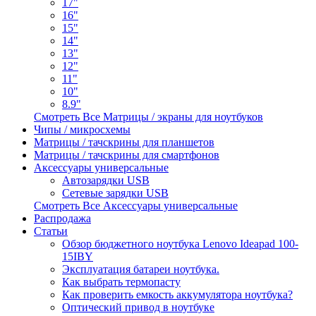
17"
16"
15"
14"
13"
12"
11"
10"
8.9"
Смотреть Все Матрицы / экраны для ноутбуков
Чипы / микросхемы
Матрицы / тачскрины для планшетов
Матрицы / тачскрины для смартфонов
Аксессуары универсальные
Автозарядки USB
Сетевые зарядки USB
Смотреть Все Аксессуары универсальные
Распродажа
Статьи
Обзор бюджетного ноутбука Lenovo Ideapad 100-
15IBY
Эксплуатация батареи ноутбука.
Как выбрать термопасту
Как проверить емкость аккумулятора ноутбука?
Оптический привод в ноутбуке