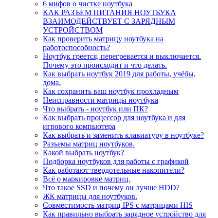
6 мифов о чистке ноутбука
КАК РАЗЪЕМ ПИТАНИЯ НОУТБУКА
ВЗАИМОДЕЙСТВУЕТ С ЗАРЯДНЫМ
УСТРОЙСТВОМ
Как проверить матрицу ноутбука на
работоспособность?
Ноутбук греется, перегревается и выключается.
Почему это происходит и что делать.
Как выбрать ноутбук 2019 для работы, учёбы,
дома.
Как сохранить ваш ноутбук прохладным
Неисправности матрицы ноутбука
Что выбрать - ноутбук или ПК?
Как выбрать процессор для ноутбука и для
игрового компьютера
Как выбрать и заменить клавиатуру в ноутбуке?
Разъемы матриц ноутбуков.
Какой выбрать ноутбук?
Подборка ноутбуков для работы с графикой
Как работают твердотельные накопители?
Всё о маркировке матриц.
Что такое SSD и почему он лучше HDD?
ЖК матрицы для ноутбуков.
Совместимость матриц IPS с матрицами HIS
Как правильно выбрать зарядное устройство для