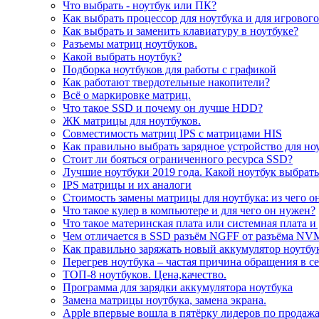
Что выбрать - ноутбук или ПК?
Как выбрать процессор для ноутбука и для игровог
Как выбрать и заменить клавиатуру в ноутбуке?
Разъемы матриц ноутбуков.
Какой выбрать ноутбук?
Подборка ноутбуков для работы с графикой
Как работают твердотельные накопители?
Всё о маркировке матриц.
Что такое SSD и почему он лучше HDD?
ЖК матрицы для ноутбуков.
Совместимость матриц IPS с матрицами HIS
Как правильно выбрать зарядное устройство для но
Стоит ли бояться ограниченного ресурса SSD?
Лучшие ноутбуки 2019 года. Какой ноутбук выбрать
IPS матрицы и их аналоги
Стоимость замены матрицы для ноутбука: из чего о
Что такое кулер в компьютере и для чего он нужен?
Что такое материнская плата или системная плата и
Чем отличается в SSD разъём NGFF от разъёма NV
Как правильно заряжать новый аккумулятор ноутбу
Перегрев ноутбука – частая причина обращения в с
ТОП-8 ноутбуков. Цена,качество.
Программа для зарядки аккумулятора ноутбука
Замена матрицы ноутбука, замена экрана.
Apple впервые вошла в пятёрку лидеров по продаж