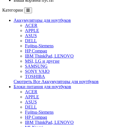
Ваша корзина пуста!
Категории
Аккумуляторы для ноутбуков
ACER
APPLE
ASUS
DELL
Fujitsu-Siemens
HP Compaq
IBM ThinkPad, LENOVO
MSI, LG и другие
SAMSUNG
SONY VAIO
TOSHIBA
Смотреть Все Аккумуляторы для ноутбуков
Блоки питания для ноутбуков
ACER
APPLE
ASUS
DELL
Fujitsu-Siemens
HP Compaq
IBM ThinkPad, LENOVO