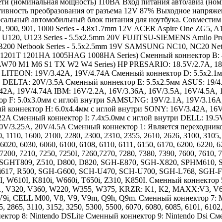
сети (номинальная мощность) 110ВА Вход питания авто/авиа (н
ивность преобразования от разъема 12V 87% Выходное напряжен
ьный автомобильный блок питания для ноутбука. Совместим 
900, 901, 1000 Series - 4.8x1.7mm 12V ACER Aspire One ZG5, A110
5, U120, U123 Series - 5.5x2.5mm 20V FUJITSU-SIEMENS Amilo Pro
NB200 Netbook Series - 5.5x2.5mm 19V SAMSUNG NC10, NC20 Netb
 1201T 1201HA 1005HAG 1008HA Series) Сменный коннектор B: 
70 M1 M6 S1 TX W2 W4 Series) HP PRESARIO: 18.5V/2.7A, 18.5V
 LITEON: 19V/3.42A, 19V/4.74A Сменный коннектор D: 5.5x2.1
 DELTA: 20V/3.5A Сменный коннектор E: 5.5x2.5мм ASUS: 19/4
42A, 19V/4.74A IBM: 16V/2.2A, 16V/3.36A, 16V/3.5A, 16V/4.5A
 F: 5.0x3.0мм с иглой внутри SAMSUNG: 19V/2.1A, 19V/3.16A,
коннектор H: 6.0x4.4мм с иглой внутри SONY: 16V/3.42A, 16V/3
.22A Сменный коннектор I: 7.4x5.0мм с иглой внутри DELL: 19.
20V/3.25A, 20V/4.5A Сменный коннектор 1: Является переходник
10, 1600, 2100, 2280, 2300, 2310, 2355, 2610, 2626, 3100, 3105, 3
6020, 6030, 6060, 6100, 6108, 6110, 6111, 6150, 6170, 6200, 6220, 6
7200, 7210, 7250, 7250I, 7260,7270, 7280, 7380, 7390, 7600, 7610, 7
00, SGHT809, Z510, D800, D820, SGH-E870, SGH-X820, SPHM61
i617, R500, SGH-G600, SCH-U470, SCH-U700, SGH-L768, SGH-F21
, W610I, K810i, W660i, T650i, Z310, K850I. Сменный коннектор 5:
91, V320, V360, W220, W355, W375, KRZR: K1, K2, MAXX:V3, V6,
9i, CELL M00, V8, V9, V9m, Q9h, Q9m. Сменный коннектор 7: Mini
255, 2865, 3110, 3152, 3250, 5300, 5500, 6070, 6080, 6085, 6101, 6102
коннектор 8: Nintendo DSLite Сменный коннектор 9: Nintendo Dsi 