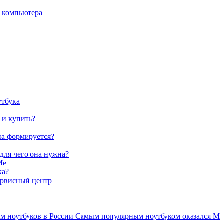
о компьютера
утбука
 и купить?
на формируется?
 для чего она нужна?
Me
ка?
ервисный центр
ам ноутбуков в России Самым популярным ноутбуком оказался Ma