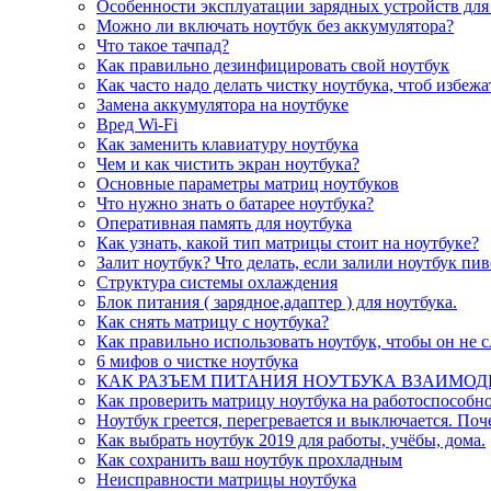
Особенности эксплуатации зарядных устройств для
Можно ли включать ноутбук без аккумулятора?
Что такое тачпад?
Как правильно дезинфицировать свой ноутбук
Как часто надо делать чистку ноутбука, чтоб избеж
Замена аккумулятора на ноутбуке
Вред Wi-Fi
Как заменить клавиатуру ноутбука
Чем и как чистить экран ноутбука?
Основные параметры матриц ноутбуков
Что нужно знать о батарее ноутбука?
Оперативная память для ноутбука
Как узнать, какой тип матрицы стоит на ноутбуке?
Залит ноутбук? Что делать, если залили ноутбук пи
Структура системы охлаждения
Блок питания ( зарядное,адаптер ) для ноутбука.
Как снять матрицу с ноутбука?
Как правильно использовать ноутбук, чтобы он не 
6 мифов о чистке ноутбука
КАК РАЗЪЕМ ПИТАНИЯ НОУТБУКА ВЗАИМОД
Как проверить матрицу ноутбука на работоспособно
Ноутбук греется, перегревается и выключается. Поч
Как выбрать ноутбук 2019 для работы, учёбы, дома.
Как сохранить ваш ноутбук прохладным
Неисправности матрицы ноутбука