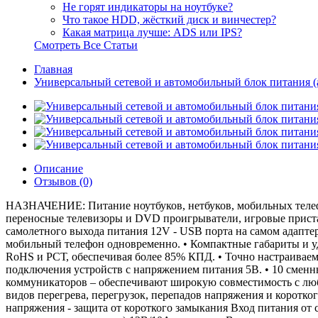
Не горят индикаторы на ноутбуке?
Что такое HDD, жёсткий диск и винчестер?
Какая матрица лучше: ADS или IPS?
Смотреть Все Статьи
Главная
Универсальный сетевой и автомобильный блок питания (ад
Описание
Отзывов (0)
НАЗНАЧЕНИЕ: Питание ноутбуков, нетбуков, мобильных телеф
переносные телевизоры и DVD проигрыватели, игровые пристав
самолетного выхода питания 12V - USB порта на самом адаптер
мобильный телефон одновременно. • Компактные габариты и удо
RoHS и РСТ, обеспечивая более 85% КПД. • Точно настраиваем
подключения устройств с напряжением питания 5В. • 10 сменн
коммуникаторов – обеспечивают широкую совместимость с любо
видов перегрева, перегрузок, перепадов напряжения и корот
напряжения - защита от короткого замыкания Вход питания от 