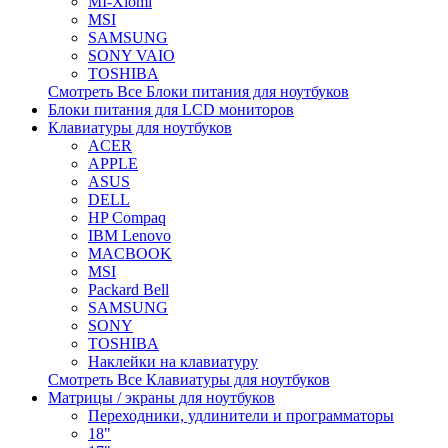
MI-Xiomi
MSI
SAMSUNG
SONY VAIO
TOSHIBA
Смотреть Все Блоки питания для ноутбуков
Блоки питания для LCD мониторов
Клавиатуры для ноутбуков
ACER
APPLE
ASUS
DELL
HP Compaq
IBM Lenovo
MACBOOK
MSI
Packard Bell
SAMSUNG
SONY
TOSHIBA
Наклейки на клавиатуру
Смотреть Все Клавиатуры для ноутбуков
Матрицы / экраны для ноутбуков
Переходники, удлинители и программаторы
18"