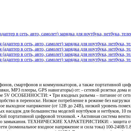
аптер в сеть, авто, самолет) зарядка для ноутбука, нетбука, т
онов, смартфонов и коммуникаторов, а также портативной циф
ки, MP3 плееры, GPS навигаторы) от: - сетевой розетки дома и
е 5V ОСОБЕННОСТИ: • Три входных разъема – питание от сети, в
бство в переноске. Низкое потребление в режиме без нагрузки (
ое выходное напряжение (от 12В до 24В), низкий уровень поме
ых насадок для большинства моделей ноутбуков и нетбуков, 10 
й портативной цифровой техникой. • Активная система вентиля
кого замыкания. ТЕХНИЧЕСКИЕ ХАРАКТЕРИСТИКИ: - защита от пер
сети (номинальное входное напряжение и сила тока) 100-240В/1.