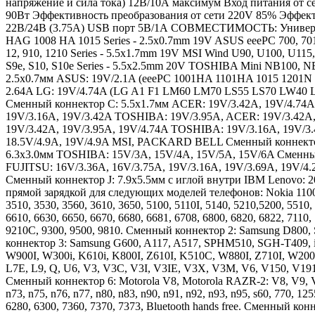
напряжение и сила тока) 12В/10А максимум Вход питания от 
90Вт Эффективность преобразования от сети 220V 85% Эффект
22В/24В (3.75А) USB порт 5В/1А СОВМЕСТИМОСТЬ: Универсал
HAG 1008 HA 1015 Series - 2.5x0.7mm 19V ASUS eeePC 700, 701, 
12, 910, 1210 Series - 5.5x1.7mm 19V MSI Wind U90, U100, U11
S9e, S10, S10e Series - 5.5x2.5mm 20V TOSHIBA Mini NB100, 
2.5x0.7мм ASUS: 19V/2.1A (eeePC 1001HA 1101HA 1015 1201N
2.64A LG: 19V/4.74A (LG A1 F1 LM60 LM70 LS55 LS70 LW40 LW
Сменный коннектор C: 5.5x1.7мм ACER: 19V/3.42A, 19V/4.74A
19V/3.16A, 19V/3.42A TOSHIBA: 19V/3.95A, ACER: 19V/3.42A,
19V/3.42A, 19V/3.95A, 19V/4.74A TOSHIBA: 19V/3.16A, 19V/3.
18.5V/4.9A, 19V/4.9A MSI, PACKARD BELL Сменный коннектор
6.3x3.0мм TOSHIBA: 15V/3A, 15V/4A, 15V/5A, 15V/6A Сменный 
FUJITSU: 16V/3.36A, 16V/3.75A, 19V/3.16A, 19V/3.69A, 19V/4
Сменный коннектор J: 7.9x5.5мм с иглой внутри IBM Lenovo: 
прямой зарядкой для следующих моделей телефонов: Nokia 1100, 11
3510, 3530, 3560, 3610, 3650, 5100, 5110I, 5140, 5210,5200, 5510, 
6610, 6630, 6650, 6670, 6680, 6681, 6708, 6800, 6820, 6822, 7110, 
9210C, 9300, 9500, 9810. Сменный коннектор 2: Samsung D8
коннектор 3: Samsung G600, A117, A517, SPHM510, SGH-T409, 
W900I, W300i, K610i, K800I, Z610I, K510C, W880I, Z710I, W200I
L7E, L9, Q, U6, V3, V3C, V3I, V3IE, V3X, V3M, V6, V150, V1
Сменный коннектор 6: Motorola V8, Motorola RAZR-2: V8, V9, V
n73, n75, n76, n77, n80, n83, n90, n91, n92, n93, n95, s60, 770, 1
6280, 6300, 7360, 7370, 7373, Bluetooth hands free. Сменный 