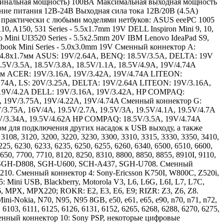
оминальная мощность) 100ВА Максимальная выходная мощность
ие питания 12В-24В Выходная сила тока 12В/20В (4.5А)
практически с любыми моделями нетбуков: ASUS eeePC 1005
, A150, 531 Series - 5.5x1.7mm 19V DELL Inspiron Mini 9, 10,
 Mini UI3520 Series - 5.5x2.5mm 20V IBM Lenovo IdeaPad S9,
ook Mini Series - 5.0x3.0mm 19V Сменный коннектор A:
4.8x1.7мм ASUS: 19V/2.64A, BENQ: 18.5V/3.5A, DELTA: 19V
/3.5A, 18.5V/3.8A, 18.5V/1.1A, 18.5V/4.9A, 19V/4.74A
мм ACER: 19V/3.16A, 19V/3.42A, 19V/4.74A LITEON:
.74A, LS: 20V/3.25A, DELTA: 19V/2.64A LITEON: 19V/3.16A,
, 19V/4.2A DELL: 19V/3.16A, 19V/3.42A, HP COMPAQ:
 19V/3.75A, 19V/4.22A, 19V/4.74A Сменный коннектор G:
.75A, 16V/4A, 19.5V/2.7A, 19.5V/3A, 19.5V/4.1A, 19.5V/4.7A
5V/3.34A, 19.5V/4.62A HP COMPAQ: 18.5V/3.5A, 19V/4.74A
ом для подключения других насадок к USB выходу, а также
108, 3120, 3200, 3220, 3230, 3300, 3310, 3315, 3330, 3350, 3410,
225, 6230, 6233, 6235, 6250, 6255, 6260, 6340, 6500, 6510, 6600,
650, 7700, 7710, 8120, 8250, 8310, 8800, 8850, 8855, 8910I, 9110,
0, SGH-D808, SGH-U600, SCH-A437, SGH-U708. Сменный
0. Сменный коннектор 4: Sony-Ericsson K750I, W800C, Z520i,
 Mini USB, Blackberry, Motorola V3, L6, L6G, L6I, L7, L7C,
 MPX, MPX220; ROKR: E2, E3, E6, E9; RIZR: Z3, Z6, Z8.
-Nokia, N70, N95, N95 8GB, e50, e61, e65, e90, n70, n71, n72,
, 6103, 6111, 6125, 6126, 6131, 6152, 6265, 6268, 6288, 6270, 6275,
Сменный коннектор 10: Sony PSP, некоторые цифровые