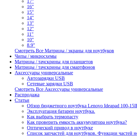
17"
16"
15"
14"
13"
12"
11"
10"
8.9"
Смотреть Все Матрицы / экраны для ноутбуков
Чипы / микросхемы
Матрицы / тачскрины для планшетов
Матрицы / тачскрины для смартфонов
Аксессуары универсальные
Автозарядки USB
Сетевые зарядки USB
Смотреть Все Аксессуары универсальные
Распродажа
Статьи
Обзор бюджетного ноутбука Lenovo Ideapad 100-15
Эксплуатация батареи ноутбука.
Как выбрать термопасту
Как проверить емкость аккумулятора ноутбука?
Оптический привод в ноутбуке
Список запчастей для ноутбуков. Функции частей н