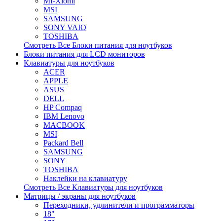
MI-Xiomi
MSI
SAMSUNG
SONY VAIO
TOSHIBA
Смотреть Все Блоки питания для ноутбуков
Блоки питания для LCD мониторов
Клавиатуры для ноутбуков
ACER
APPLE
ASUS
DELL
HP Compaq
IBM Lenovo
MACBOOK
MSI
Packard Bell
SAMSUNG
SONY
TOSHIBA
Наклейки на клавиатуру
Смотреть Все Клавиатуры для ноутбуков
Матрицы / экраны для ноутбуков
Переходники, удлинители и программаторы
18"