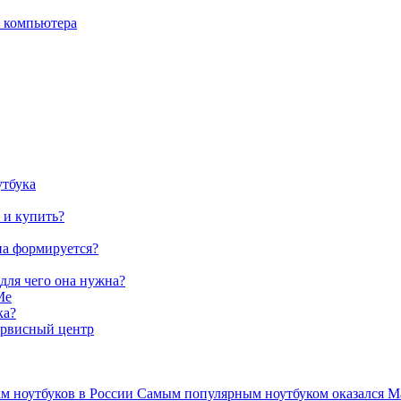
о компьютера
утбука
 и купить?
на формируется?
 для чего она нужна?
Me
ка?
ервисный центр
ам ноутбуков в России Самым популярным ноутбуком оказался Ma