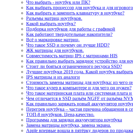
Что выбрать - ноутбук или ПК?
Как выбрать процессор для ноутбука и для игровог
Как выбрать и заменить клавиатуру в ноутбуке?
Разъемы матриц ноутбуков.
Какой выбрать ноутбук?
Подборка ноутбуков для работы с графикой
Как работают твердотельные накопители?
Всё о маркировке матриц.
Что такое SSD и почему он лучше HDD?
ЖК матрицы для ноутбуков.
Совместимость матриц IPS с матрицами HIS
Как правильно выбрать зарядное устройство для но
Стоит ли бояться ограниченного ресурса SSD?
Лучшие ноутбуки 2019 года. Какой ноутбук выбрать
IPS матрицы и их аналоги
Стоимость замены матрицы для ноутбука: из чего о
Что такое кулер в компьютере и для чего он нужен?
Что такое материнская плата или системная плата и
Чем отличается в SSD разъём NGFF от разъёма NV
Как правильно заряжать новый аккумулятор ноутбу
Перегрев ноутбука – частая причина обращения в с
ТОП-8 ноутбуков. Цена,качество.
Программа для зарядки аккумулятора ноутбука
Замена матрицы ноутбука, замена экрана.
Apple впервые вошла в пятёрку лидеров по продаж