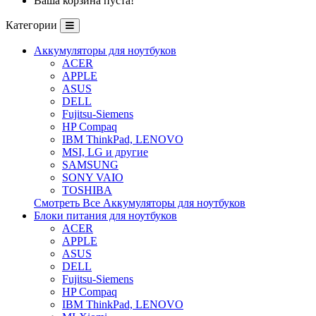
Ваша корзина пуста!
Категории
Аккумуляторы для ноутбуков
ACER
APPLE
ASUS
DELL
Fujitsu-Siemens
HP Compaq
IBM ThinkPad, LENOVO
MSI, LG и другие
SAMSUNG
SONY VAIO
TOSHIBA
Смотреть Все Аккумуляторы для ноутбуков
Блоки питания для ноутбуков
ACER
APPLE
ASUS
DELL
Fujitsu-Siemens
HP Compaq
IBM ThinkPad, LENOVO