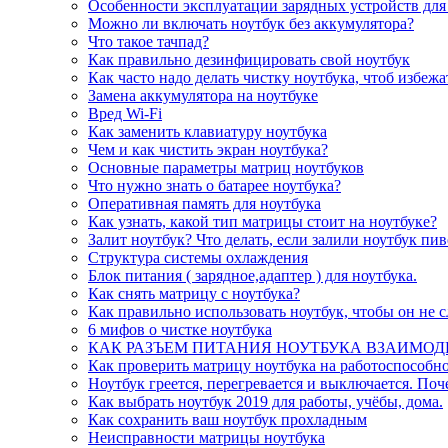
Особенности эксплуатации зарядных устройств для
Можно ли включать ноутбук без аккумулятора?
Что такое тачпад?
Как правильно дезинфицировать свой ноутбук
Как часто надо делать чистку ноутбука, чтоб избеж
Замена аккумулятора на ноутбуке
Вред Wi-Fi
Как заменить клавиатуру ноутбука
Чем и как чистить экран ноутбука?
Основные параметры матриц ноутбуков
Что нужно знать о батарее ноутбука?
Оперативная память для ноутбука
Как узнать, какой тип матрицы стоит на ноутбуке?
Залит ноутбук? Что делать, если залили ноутбук пи
Структура системы охлаждения
Блок питания ( зарядное,адаптер ) для ноутбука.
Как снять матрицу с ноутбука?
Как правильно использовать ноутбук, чтобы он не 
6 мифов о чистке ноутбука
КАК РАЗЪЕМ ПИТАНИЯ НОУТБУКА ВЗАИМОД
Как проверить матрицу ноутбука на работоспособно
Ноутбук греется, перегревается и выключается. Поч
Как выбрать ноутбук 2019 для работы, учёбы, дома.
Как сохранить ваш ноутбук прохладным
Неисправности матрицы ноутбука