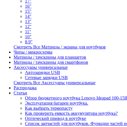
17"
16"
15"
14"
13"
12"
11"
10"
8.9"
Смотреть Все Матрицы / экраны для ноутбуков
Чипы / микросхемы
Матрицы / тачскрины для планшетов
Матрицы / тачскрины для смартфонов
Аксессуары универсальные
Автозарядки USB
Сетевые зарядки USB
Смотреть Все Аксессуары универсальные
Распродажа
Статьи
Обзор бюджетного ноутбука Lenovo Ideapad 100-15
Эксплуатация батареи ноутбука.
Как выбрать термопасту
Как проверить емкость аккумулятора ноутбука?
Оптический привод в ноутбуке
Список запчастей для ноутбуков. Функции частей н