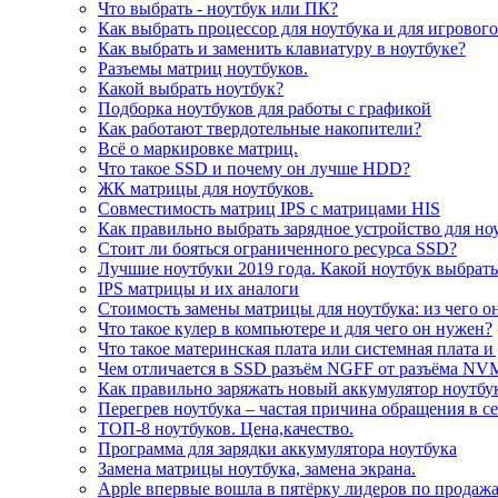
Что выбрать - ноутбук или ПК?
Как выбрать процессор для ноутбука и для игровог
Как выбрать и заменить клавиатуру в ноутбуке?
Разъемы матриц ноутбуков.
Какой выбрать ноутбук?
Подборка ноутбуков для работы с графикой
Как работают твердотельные накопители?
Всё о маркировке матриц.
Что такое SSD и почему он лучше HDD?
ЖК матрицы для ноутбуков.
Совместимость матриц IPS с матрицами HIS
Как правильно выбрать зарядное устройство для но
Стоит ли бояться ограниченного ресурса SSD?
Лучшие ноутбуки 2019 года. Какой ноутбук выбрать
IPS матрицы и их аналоги
Стоимость замены матрицы для ноутбука: из чего о
Что такое кулер в компьютере и для чего он нужен?
Что такое материнская плата или системная плата и
Чем отличается в SSD разъём NGFF от разъёма NV
Как правильно заряжать новый аккумулятор ноутбу
Перегрев ноутбука – частая причина обращения в с
ТОП-8 ноутбуков. Цена,качество.
Программа для зарядки аккумулятора ноутбука
Замена матрицы ноутбука, замена экрана.
Apple впервые вошла в пятёрку лидеров по продаж