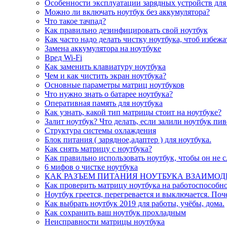
Особенности эксплуатации зарядных устройств для
Можно ли включать ноутбук без аккумулятора?
Что такое тачпад?
Как правильно дезинфицировать свой ноутбук
Как часто надо делать чистку ноутбука, чтоб избеж
Замена аккумулятора на ноутбуке
Вред Wi-Fi
Как заменить клавиатуру ноутбука
Чем и как чистить экран ноутбука?
Основные параметры матриц ноутбуков
Что нужно знать о батарее ноутбука?
Оперативная память для ноутбука
Как узнать, какой тип матрицы стоит на ноутбуке?
Залит ноутбук? Что делать, если залили ноутбук пи
Структура системы охлаждения
Блок питания ( зарядное,адаптер ) для ноутбука.
Как снять матрицу с ноутбука?
Как правильно использовать ноутбук, чтобы он не 
6 мифов о чистке ноутбука
КАК РАЗЪЕМ ПИТАНИЯ НОУТБУКА ВЗАИМОД
Как проверить матрицу ноутбука на работоспособно
Ноутбук греется, перегревается и выключается. Поч
Как выбрать ноутбук 2019 для работы, учёбы, дома.
Как сохранить ваш ноутбук прохладным
Неисправности матрицы ноутбука