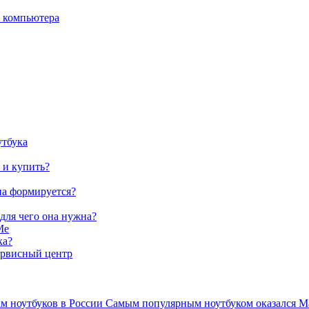
о компьютера
утбука
 и купить?
на формируется?
 для чего она нужна?
Me
ка?
ервисный центр
ам ноутбуков в России Самым популярным ноутбуком оказался Ma