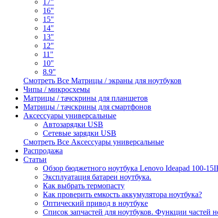
17"
16"
15"
14"
13"
12"
11"
10"
8.9"
Смотреть Все Матрицы / экраны для ноутбуков
Чипы / микросхемы
Матрицы / тачскрины для планшетов
Матрицы / тачскрины для смартфонов
Аксессуары универсальные
Автозарядки USB
Сетевые зарядки USB
Смотреть Все Аксессуары универсальные
Распродажа
Статьи
Обзор бюджетного ноутбука Lenovo Ideapad 100-15
Эксплуатация батареи ноутбука.
Как выбрать термопасту
Как проверить емкость аккумулятора ноутбука?
Оптический привод в ноутбуке
Список запчастей для ноутбуков. Функции частей н