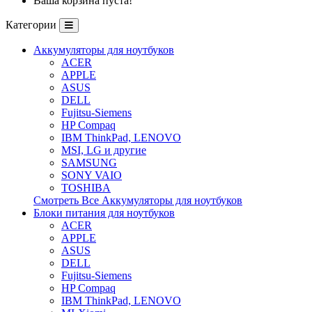
Ваша корзина пуста!
Категории
Аккумуляторы для ноутбуков
ACER
APPLE
ASUS
DELL
Fujitsu-Siemens
HP Compaq
IBM ThinkPad, LENOVO
MSI, LG и другие
SAMSUNG
SONY VAIO
TOSHIBA
Смотреть Все Аккумуляторы для ноутбуков
Блоки питания для ноутбуков
ACER
APPLE
ASUS
DELL
Fujitsu-Siemens
HP Compaq
IBM ThinkPad, LENOVO