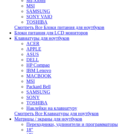
MI-Xiomi
MSI
SAMSUNG
SONY VAIO
TOSHIBA
Смотреть Все Блоки питания для ноутбуков
Блоки питания для LCD мониторов
Клавиатуры для ноутбуков
ACER
APPLE
ASUS
DELL
HP Compaq
IBM Lenovo
MACBOOK
MSI
Packard Bell
SAMSUNG
SONY
TOSHIBA
Наклейки на клавиатуру
Смотреть Все Клавиатуры для ноутбуков
Матрицы / экраны для ноутбуков
Переходники, удлинители и программаторы
18"